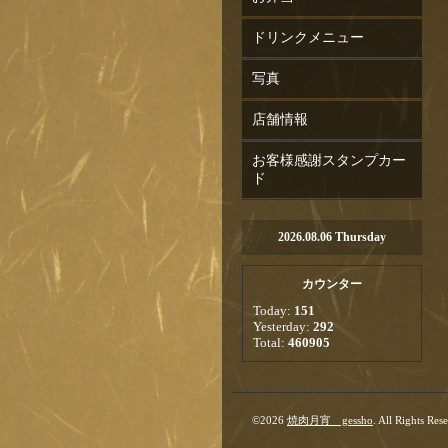
ドリンクメニュー
写真
店舗情報
お客様感謝スタンプカー
ド
2026.08.06 Thursday
カウンター
Today:
151
Yesterday:
292
Total:
460905
©2026
焼肉月宵 gessho
. All Rights Res