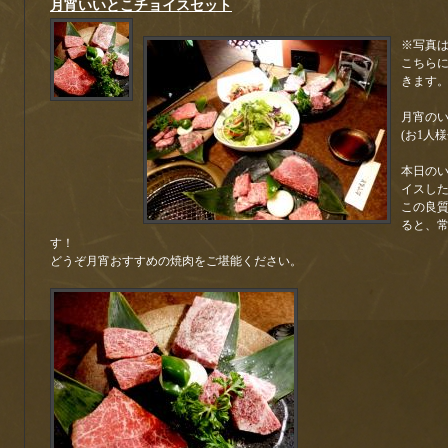
月宵いいとこチョイスセット
※写真
こちら
きます
月宵の
(お1人
本日の
イスし
この良
ると、
す！
どうぞ月宵おすすめの焼肉をご堪能ください。