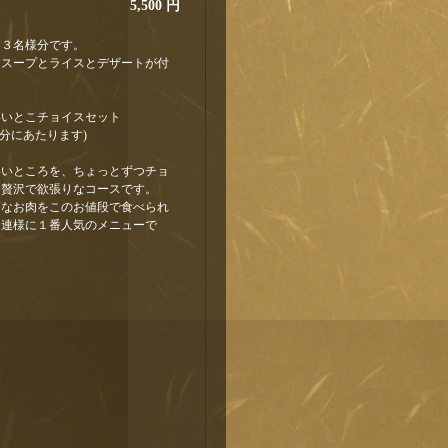
5,500 円
は３名様分です。
にスープとライスとデザートが付
。
いいとこチョイスセット
様分にあたります)
いいところを、ちょっとずつチョ
た贅沢で欲張りなコースです。
質なお肉をこのお値段で食べられ
常連様に１番人気のメニューで