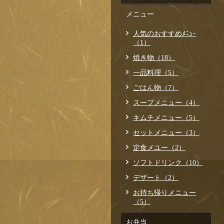
メニュー
人気のおすすめﾒﾆｭｰ
（1）
焼き物（18）
一品料理（5）
ごはん物（7）
スープメニュー（4）
キムチメニュー（5）
セットメニュー（3）
定食メユー（2）
ソフトドリンク（10）
デザート（2）
お持ち帰りメニュー
（5）
お弁当