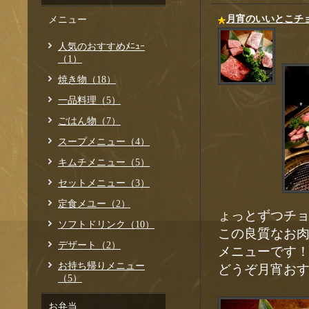
月宵のいいとこチ
メニュー
人気のおすすめﾒﾆｭｰ
（1）
焼き物（18）
一品料理（5）
ごはん物（7）
スープメニュー（4）
キムチメニュー（5）
セットメニュー（3）
定食メユー（2）
ょっとずつチ
ソフトドリンク（10）
この良質なお
デザート（2）
メニューです
お持ち帰りメニュー
どうぞ月宵お
（5）
お弁当