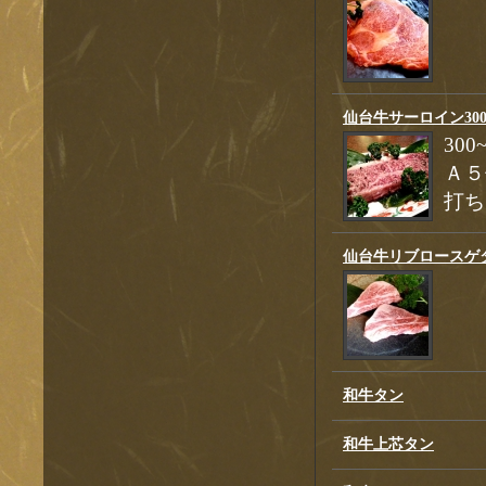
仙台牛サーロイン300
30
Ａ５
打ち
仙台牛リブロースゲ
和牛タン
和牛上芯タン