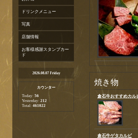
ドリンクメニュー
写真
店舗情報
お客様感謝スタンプカー
ド
2026.08.07 Friday
焼き物
カウンター
Today:
56
倉石牛おすすめカル
Yesterday:
212
Total:
461022
倉石牛ゲタカルビ