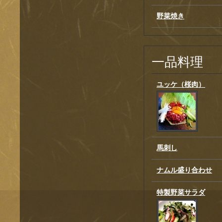
野菜焼き
一品料理
ユッケ（桜肉）
馬刺し
ナムル盛り合わせ
特製野菜サラダ