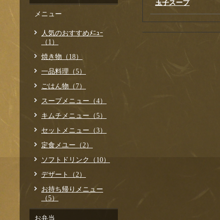
玉子スープ
メニュー
人気のおすすめﾒﾆｭｰ
（1）
焼き物（18）
一品料理（5）
ごはん物（7）
スープメニュー（4）
キムチメニュー（5）
セットメニュー（3）
定食メユー（2）
ソフトドリンク（10）
デザート（2）
お持ち帰りメニュー
（5）
お弁当