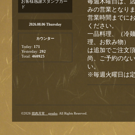
毎週木曜日は、
お客様感謝スタンプカー
ド
みの営業となり
営業時間までに
2026.08.06 Thursday
ください。
一品料理、（冷
カウンター
理、お飲み物
Today:
171
は追加でご注文
Yesterday:
292
Total:
460925
尚、ご予約のな
い。
※毎週火曜日は
©2026
焼肉月宵 gessho
. All Rights Reserved.